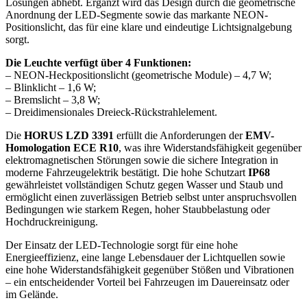
Lösungen abhebt. Ergänzt wird das Design durch die geometrische
Anordnung der LED-Segmente sowie das markante NEON-
Positionslicht, das für eine klare und eindeutige Lichtsignalgebung
sorgt.
Die Leuchte verfügt über 4 Funktionen:
– NEON-Heckpositionslicht (geometrische Module) – 4,7 W;
– Blinklicht – 1,6 W;
– Bremslicht – 3,8 W;
– Dreidimensionales Dreieck-Rückstrahlelement.
Die
HORUS LZD 3391
erfüllt die Anforderungen der
EMV-
Homologation ECE R10
, was ihre Widerstandsfähigkeit gegenüber
elektromagnetischen Störungen sowie die sichere Integration in
moderne Fahrzeugelektrik bestätigt. Die hohe Schutzart
IP68
gewährleistet vollständigen Schutz gegen Wasser und Staub und
ermöglicht einen zuverlässigen Betrieb selbst unter anspruchsvollen
Bedingungen wie starkem Regen, hoher Staubbelastung oder
Hochdruckreinigung.
Der Einsatz der LED-Technologie sorgt für eine hohe
Energieeffizienz, eine lange Lebensdauer der Lichtquellen sowie
eine hohe Widerstandsfähigkeit gegenüber Stößen und Vibrationen
– ein entscheidender Vorteil bei Fahrzeugen im Dauereinsatz oder
im Gelände.