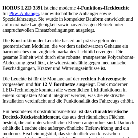
HORUS LZD 3391
ist eine moderne
4-Funktions-Heckleuchte
für
Pkw-Anhänger
, landwirtschaftliche Anhänger sowie
Spezialfahrzeuge. Sie wurde in kompakter Bauform entwickelt und
auf maximale Langlebigkeit sowie zuverlässigen Betrieb unter
anspruchsvollen Einsatzbedingungen ausgelegt.
Die Konstruktion der Leuchte basiert auf präzise geformten
geometrischen Modulen, die vor dem tiefschwarzen Gehäuse ein
harmonisches und zugleich markantes Lichtbild erzeugen. Die
gesamte Einheit wird durch eine robuste, transparente Polycarbonat-
Abdeckung geschützt, die widerstandsfähig gegen mechanische
Beschädigungen, Kratzer und Witterungseinflüsse ist.
Die Leuchte ist für die Montage auf der
rechten Fahrzeugseite
vorgesehen und
für 12-V-Bordnetze
ausgelegt. Dank moderner
LED-Technologie konnten alle wesentlichen Lichtfunktionen in
einem kompakten Modul integriert werden, was die elektrische
Installation vereinfacht und die Funktionalität des Fahrzeugs erhöht.
Ein besonderes Konstruktionsmerkmal ist
das charakteristische
Dreieck-Rückstrahlelement
, das aus drei räumlichen Flächen
besteht, die auf unterschiedlichen Ebenen angeordnet sind. Dadurch
erhält die Leuchte eine außergewöhnliche Tiefenwirkung und ein
modernes Erscheinungsbild, das sie deutlich von klassischen