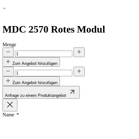
Alle ablehnen
Meine Einstellungen speichern
MDC 2570
Rotes Modul
Alle akzeptieren
Menge
Zum Angebot hinzufügen
Zum Angebot hinzufügen
Anfrage zu einem Produktangebot
Name