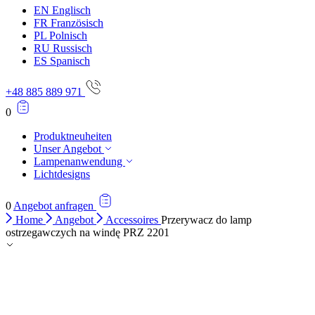
EN
Englisch
Alle ablehnen
FR
Französisch
PL
Polnisch
Meine Einstellungen speichern
RU
Russisch
ES
Spanisch
Alle akzeptieren
+48 885 889 971
0
Produktneuheiten
Unser Angebot
Lampenanwendung
Lichtdesigns
0
Angebot anfragen
Home
Angebot
Accessoires
Przerywacz do lamp
ostrzegawczych na windę PRZ 2201