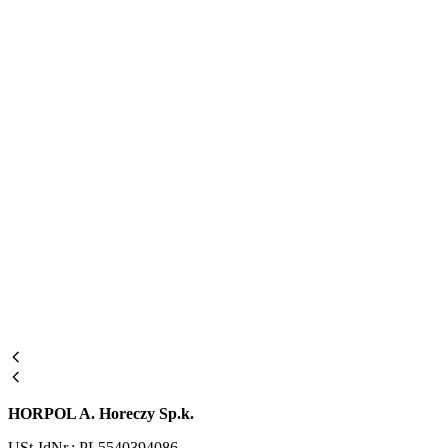
HORPOL A. Horeczy Sp.k.
USt-IdNr.: PL5540394086