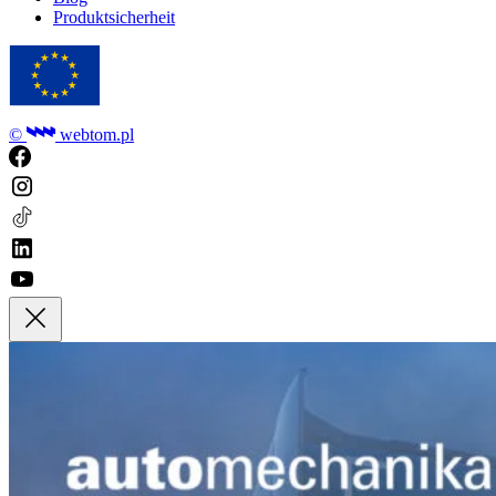
Produktsicherheit
©
webtom.pl