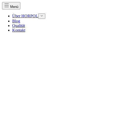
Menü
Über HORPOL
Blog
Qualität
Wir verwenden Cookies, um Inhalte und Anzeigen zu perso
Kontakt
Traffic zu analysieren. Außerdem geben wir Informationen
Werbung und Analysen weiter. Diese Partner können diese 
haben oder die sie im Rahmen Ihrer Nutzung der Dienste 
Notwendig
Notwendige Cookies sind erforderlich, um die grundlegend
eines sicheren Log-ins oder das Anpassen Ihrer Zustimmun
Präferenzen
Präferenz-Cookies ermöglichen es einer Website, Informati
funktioniert, wie zum Beispiel Ihre bevorzugte Sprache ode
Statistik