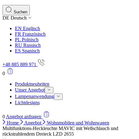
Statistik-Cookies helfen Website-Betreibern zu verstehen,
Informationen sammeln und melden.
Suchen
DE
Deutsch
Marketing
EN
Englisch
Marketing-Cookies werden verwendet, um Benutzer über Web
FR
Französisch
einzelnen Benutzer relevant und ansprechend sind und somi
PL
Polnisch
RU
Russisch
ES
Spanisch
Nicht kategorisiert.
+48 885 889 971
Andere nicht kategorisierte Cookies sind solche, die anal
0
Produktneuheiten
Unser Angebot
Lampenanwendung
Lichtdesigns
0
Angebot anfragen
Home
Angebot
Wohnmobilen und Wohnwagen
Multifunktions-Heckleuchte MAVIC mit Wellschlauch und
rückstrahlendem Dreieck LZD 2655