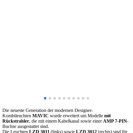
Die neueste Generation der modernen Designer-
Kombileuchten
MAVIC
wurde erweitert um Modelle
mit
Rückstrahler
, die mit einem Kabelkanal sowie einer
AMP 7-PIN
-
Buchse ausgestattet sind.
Die Leuchten
LZD 3011
(links) sowie
LZD 3012
(rechts) sind für