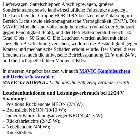
Lieferwagen, Sattelschlepper, Abschleppwagen, größere
Sonderfahrzeug sowie landwirtschaftliche Fahrzeuge ausgelegt.
Die Leuchten der Gruppe HOR 108A besitzen eine Zulassung im
Bereich Licht sowie elektromagnetische Verträglichkeit (EMV). Die
MAVIC Modelle sind vollständig hermetisch (gemäß der Schutzart
gegen Feuchtigkeit IP 68), und der Betriebstemperaturbereich -30
Grad C bis + 50 Grad C. Die Leuchten werden außen mit einer
speziellen Beschichtung versehen, wodurch die Beständigkeit gegen
Kratzer und mechanische Schäden erhöht wurde. Der Vorteil dieser
Leuchten ist auch die universelle Betriebsspannung
12 V
und
24 V
,
und die Lichtquelle bilden Marken-
LED
s.
In unserem Angebot besitzen wir auch
MAVIC-Kombileuchten
mit Dreieckrückstrahler
.
MAVIC by HORPOL.
Licht, das Ihr Fahrzeug verändern wird!
Leuchtenfunktionen und Leistungsverbrauch bei 12/24 V
Spannung:
– Positions-Rückleuchte NEON (2/4 W);
– Bremslicht NEON (10/10 W);
– hinterer Fahrtrichtungsanzeiger NEON (4/13 W);
– Rückfahrleuchte (2/4,5 W);
– Nebelleuchte (4/4 W);
– Rückstrahler.