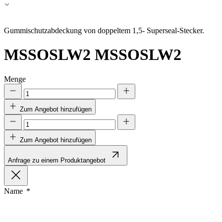
Alle ablehnen
Gummischutzabdeckung von doppeltem 1,5- Superseal-Stecker.
Meine Einstellungen speichern
Alle akzeptieren
MSSOSLW2
MSSOSLW2
Menge
Zum Angebot hinzufügen
Zum Angebot hinzufügen
Anfrage zu einem Produktangebot
Name