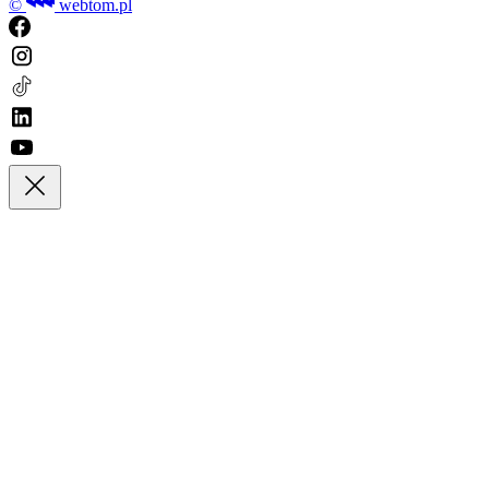
©
webtom.pl