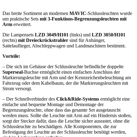
Das breite Sortiment an modernen
MAVIC
-Schlussleuchten wurde
um praktische Sets
mit 3-Funktions-Begrenzungsleuchten mit
Arm
erweitert.
Die Lampensets
LZD 3049/H101
(links) und
LZD 3050/H101
(rechts)
mit Dreieckrückstrahler
sind für Anhänger,
Sattelauflieger, Abschleppwagen und Landmaschinen bestimmt.
Vorteile:
– Die sich im Gehäuse der Schlussleuchte befindliche doppelte
Superseal
-Buchse ermöglicht einen einfachen Anschluss der
Markierungsleuchte mit Arm und der Kennzeichenbeleuchtung am
Fahrzeug oder dem Kabelbaum, der die Markierungsleuchten mit
Strom versorgt.
– Der Schnellverbinder des
Click&Ride-Systems
ermöglicht eine
einfache und bequeme Montage und Demontage der
Begrenzungsleuchte, ohne dass das gesamte Set ausgetauscht
werden muss. Sollte die Leuchte mit Arm auf ein Hindernis stoßen,
sorgt der Stecker dafür, dass die Leuchte sicher ausrastet, ohne die
Schlussleuchte zu beschädigen. Alle Komponenten, die zur
Befestigung der Leuchte an der Schlussleuchte benötigt werden,