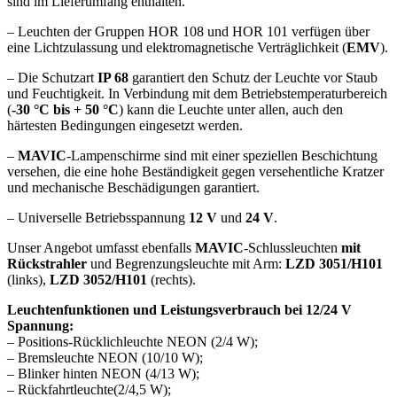
sind im Lieferumfang enthalten.
– Leuchten der Gruppen HOR 108 und HOR 101 verfügen über
eine Lichtzulassung und elektromagnetische Verträglichkeit (
EMV
).
– Die Schutzart
IP 68
garantiert den Schutz der Leuchte vor Staub
und Feuchtigkeit. In Verbindung mit dem Betriebstemperaturbereich
(
-30 °C bis + 50 °C
) kann die Leuchte unter allen, auch den
härtesten Bedingungen eingesetzt werden.
–
MAVIC
-Lampenschirme sind mit einer speziellen Beschichtung
versehen, die eine hohe Beständigkeit gegen versehentliche Kratzer
und mechanische Beschädigungen garantiert.
– Universelle Betriebsspannung
12 V
und
24 V
.
Unser Angebot umfasst ebenfalls
MAVIC
-Schlussleuchten
mit
Rückstrahler
und Begrenzungsleuchte mit Arm:
LZD 3051/H101
(links),
LZD 3052/H101
(rechts).
Leuchtenfunktionen und Leistungsverbrauch bei 12/24 V
Spannung:
– Positions-Rücklichleuchte NEON (2/4 W);
– Bremsleuchte NEON (10/10 W);
– Blinker hinten NEON (4/13 W);
– Rückfahrtleuchte(2/4,5 W);