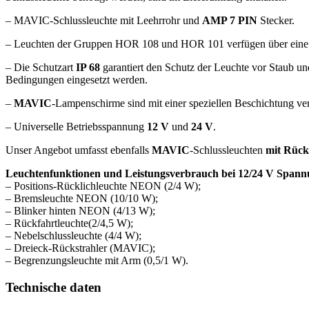
– MAVIC-Schlussleuchte mit Leehrrohr und
AMP 7 PIN
Stecker.
– Leuchten der Gruppen HOR 108 und HOR 101 verfügen über eine Li
– Die Schutzart
IP 68
garantiert den Schutz der Leuchte vor Staub un
Bedingungen eingesetzt werden.
–
MAVIC
-Lampenschirme sind mit einer speziellen Beschichtung ve
– Universelle Betriebsspannung
12 V
und
24 V
.
Unser Angebot umfasst ebenfalls
MAVIC
-Schlussleuchten
mit Rück
Leuchtenfunktionen und Leistungsverbrauch bei 12/24 V Spann
– Positions-Rücklichleuchte NEON (2/4 W);
– Bremsleuchte NEON (10/10 W);
– Blinker hinten NEON (4/13 W);
– Rückfahrtleuchte(2/4,5 W);
– Nebelschlussleuchte (4/4 W);
– Dreieck-Rückstrahler (MAVIC);
– Begrenzungsleuchte mit Arm (0,5/1 W).
Technische daten