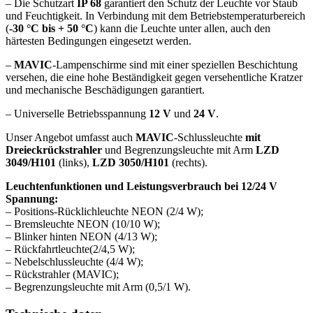
– Die Schutzart
IP 68
garantiert den Schutz der Leuchte vor Staub
und Feuchtigkeit. In Verbindung mit dem Betriebstemperaturbereich
(
-30 °C bis + 50 °C
) kann die Leuchte unter allen, auch den
härtesten Bedingungen eingesetzt werden.
–
MAVIC
-Lampenschirme sind mit einer speziellen Beschichtung
versehen, die eine hohe Beständigkeit gegen versehentliche Kratzer
und mechanische Beschädigungen garantiert.
– Universelle Betriebsspannung
12 V
und
24 V
.
Unser Angebot umfasst auch
MAVIC
-Schlussleuchte
mit
Dreieckrückstrahler
und Begrenzungsleuchte mit Arm
LZD
3049/H101
(links),
LZD 3050/H101
(rechts).
Leuchtenfunktionen und Leistungsverbrauch bei 12/24 V
Spannung:
– Positions-Rücklichleuchte NEON (2/4 W);
– Bremsleuchte NEON (10/10 W);
– Blinker hinten NEON (4/13 W);
– Rückfahrtleuchte(2/4,5 W);
– Nebelschlussleuchte (4/4 W);
– Rückstrahler (MAVIC);
– Begrenzungsleuchte mit Arm (0,5/1 W).