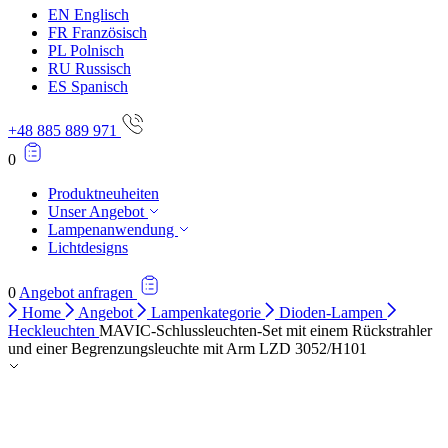
EN
Englisch
Alle ablehnen
FR
Französisch
PL
Polnisch
Meine Einstellungen speichern
RU
Russisch
ES
Spanisch
Alle akzeptieren
+48 885 889 971
0
Produktneuheiten
Unser Angebot
Lampenanwendung
Lichtdesigns
0
Angebot anfragen
Home
Angebot
Lampenkategorie
Dioden-Lampen
Heckleuchten
MAVIC-Schlussleuchten-Set mit einem Rückstrahler
und einer Begrenzungsleuchte mit Arm LZD 3052/H101