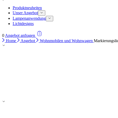
Produktneuheiten
Unser Angebot
Lampenanwendung
Lichtdesigns
0
Angebot anfragen
Home
Angebot
Wohnmobilen und Wohnwagen
Markierungsli