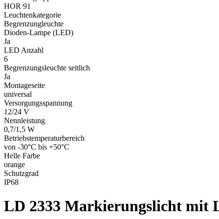
HOR 91
Leuchtenkategorie
Begrenzungleuchte
Dioden-Lampe (LED)
Ja
LED Anzahl
6
Begrenzungsleuchte seitlich
Ja
Montageseite
universal
Versorgungsspannung
12/24 V
Nennleistung
0,7/1,5 W
Betriebstemperaturbereich
von -30°C bis +50°C
Helle Farbe
orange
Schutzgrad
IP68
LD 2333
Markierungslicht mit 