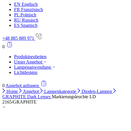
EN
Englisch
Alle ablehnen
FR
Französisch
PL
Polnisch
Meine Einstellungen speichern
RU
Russisch
ES
Spanisch
Alle akzeptieren
+48 885 889 971
0
Produktneuheiten
Unser Angebot
Lampenanwendung
Lichtdesigns
0
Angebot anfragen
Home
Angebot
Lampenkategorie
Dioden-Lampen
GRAPHITE Dark Lenses
Markierungsleuchte LD
2165/GRAPHITE