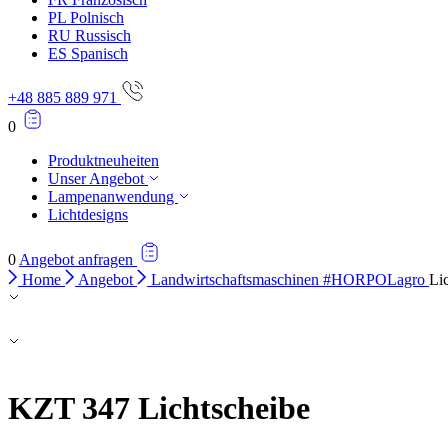
PL
Polnisch
RU
Russisch
ES
Spanisch
+48 885 889 971
0
Produktneuheiten
Unser Angebot
Lampenanwendung
Lichtdesigns
0
Angebot anfragen
Home
Angebot
Landwirtschaftsmaschinen #HORPOLagro
Li
KZT 347
Lichtscheibe