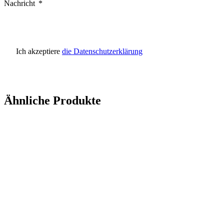
Nachricht
Statistik
Statistik-Cookies helfen Websi
Informationen sammeln und m
Ich akzeptiere
die Datenschutzerklärung
Marketing
Marketing-Cookies werden verw
einzelnen Benutzer relevant un
Ähnliche Produkte
Nicht kategorisiert.
Andere nicht kategorisierte Co
Alle ablehnen