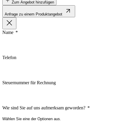
Zum Angebot hinzufügen
Anfrage zu einem Produktangebot
Name
Wir verwenden Cookies, um Inh
Traffic zu analysieren. Außer
Telefon
Werbung und Analysen weiter. 
haben oder die sie im Rahmen 
Notwendig
Steuernummer für Rechnung
Notwendige Cookies sind erford
eines sicheren Log-ins oder d
Wie sind Sie auf uns aufmerksam geworden?
Präferenzen
Präferenz-Cookies ermöglichen 
funktioniert, wie zum Beispiel