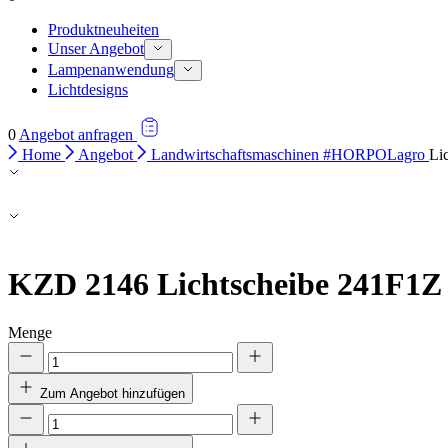
Produktneuheiten
Unser Angebot
Lampenanwendung
Lichtdesigns
0
Angebot anfragen
Home
Angebot
Landwirtschaftsmaschinen #HORPOLagro
Li
KZD 2146
Lichtscheibe 241F1Z
Menge
Zum Angebot hinzufügen