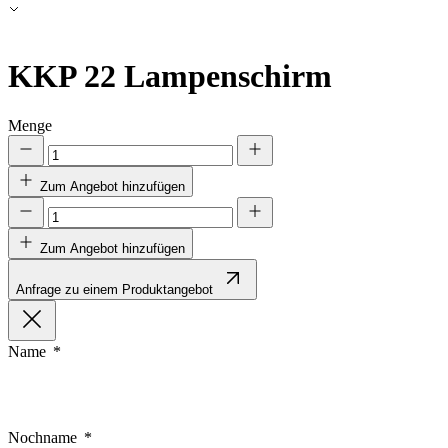
Alle ablehnen
Meine Einstellungen speichern
KKP 22
Lampenschirm
Alle akzeptieren
Menge
Zum Angebot hinzufügen
Zum Angebot hinzufügen
Anfrage zu einem Produktangebot
Name
Nochname