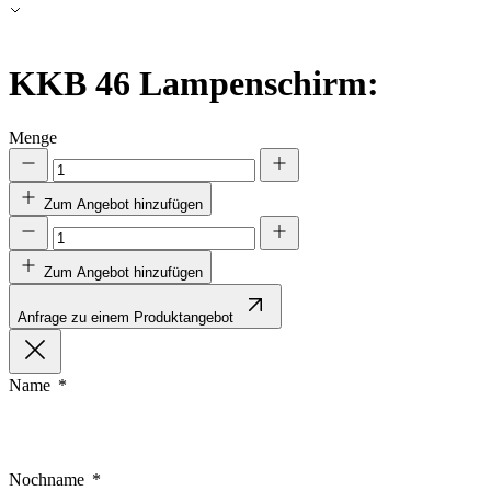
Alle ablehnen
Meine Einstellungen speichern
KKB 46
Lampenschirm:
Alle akzeptieren
Menge
Zum Angebot hinzufügen
Zum Angebot hinzufügen
Anfrage zu einem Produktangebot
Name
Nochname