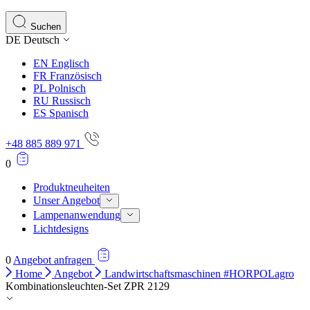
Statistik-Cookies helfen Website-Betreibern zu verstehen,
Informationen sammeln und melden.
Suchen
DE
Deutsch
Marketing
EN
Englisch
Marketing-Cookies werden verwendet, um Benutzer über Web
FR
Französisch
einzelnen Benutzer relevant und ansprechend sind und somi
PL
Polnisch
RU
Russisch
ES
Spanisch
Nicht kategorisiert.
+48 885 889 971
Andere nicht kategorisierte Cookies sind solche, die anal
0
Produktneuheiten
Unser Angebot
Lampenanwendung
Lichtdesigns
0
Angebot anfragen
Home
Angebot
Landwirtschaftsmaschinen #HORPOLagro
Kombinationsleuchten-Set ZPR 2129