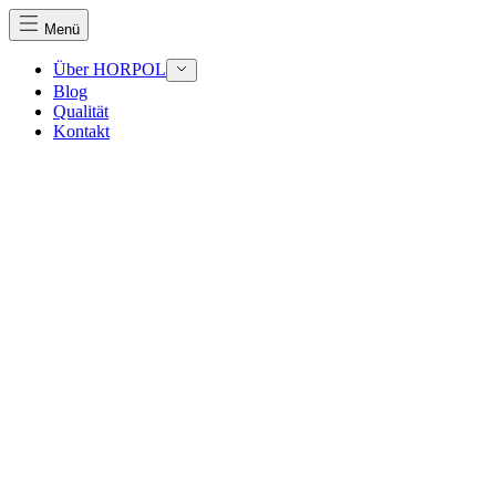
Menü
Über HORPOL
Blog
Qualität
Wir verwenden Cookies, um Inhalte und Anzeigen zu perso
Kontakt
Traffic zu analysieren. Außerdem geben wir Informationen
Werbung und Analysen weiter. Diese Partner können diese 
haben oder die sie im Rahmen Ihrer Nutzung der Dienste 
Notwendig
Notwendige Cookies sind erforderlich, um die grundlegend
eines sicheren Log-ins oder das Anpassen Ihrer Zustimmun
Präferenzen
Präferenz-Cookies ermöglichen es einer Website, Informati
funktioniert, wie zum Beispiel Ihre bevorzugte Sprache ode
Statistik