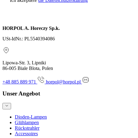
Ich akzeptiere
die Datenschutzerklärung
Anfrage senden
HORPOL A. Horeczy Sp.k.
USt-IdNr.: PL5540394086
Lipowa-Str. 3, Lipniki
86-005 Biale Blota, Polen
+48 885 889 971
horpol@horpol.pl
Unser Angebot
Dioden-Lampen
Glühlampen
Rückstrahler
Accessoires