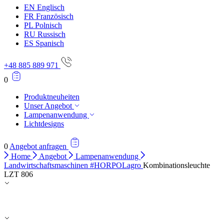
EN
Englisch
FR
Französisch
PL
Polnisch
RU
Russisch
ES
Spanisch
+48 885 889 971
0
Produktneuheiten
Unser Angebot
Lampenanwendung
Lichtdesigns
0
Angebot anfragen
Home
Angebot
Lampenanwendung
Landwirtschaftsmaschinen #HORPOLagro
Kombinationsleuchte
LZT 806