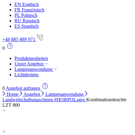
EN
Englisch
FR
Französisch
PL
Polnisch
RU
Russisch
ES
Spanisch
+48 885 889 971
0
Produktneuheiten
Unser Angebot
Lampenanwendung
Lichtdesigns
0
Angebot anfragen
Home
Angebot
Lampenanwendung
Landwirtschaftsmaschinen #HORPOLagro
Kombinationsleuchte
LZT 800