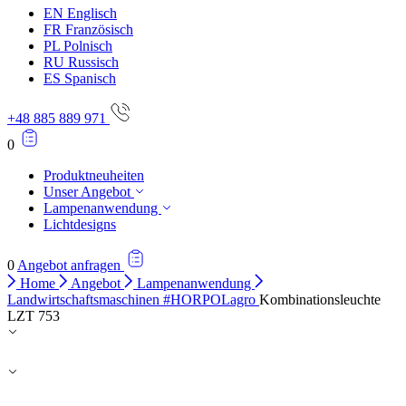
EN
Englisch
FR
Französisch
PL
Polnisch
RU
Russisch
ES
Spanisch
+48 885 889 971
0
Produktneuheiten
Unser Angebot
Lampenanwendung
Lichtdesigns
0
Angebot anfragen
Home
Angebot
Lampenanwendung
Landwirtschaftsmaschinen #HORPOLagro
Kombinationsleuchte
LZT 753