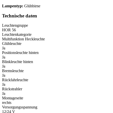
Lampentyp:
Glühbirne
Technische daten
Leuchtengruppe
HOR 56
Leuchtenkategorie
Multifunktion Heckleuchte
Glühleuchte
Ja
Positionsleuchte hinten
Ja
Blinkleuchte hinten
Ja
Bremsleuchte
Ja
Rückfahrleuchte
Ja
Rückstrahler
Ja
Montageseite
rechts
Versorgungsspannung
12/24 V