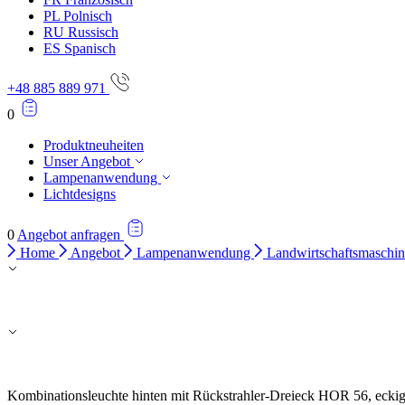
PL
Polnisch
RU
Russisch
ES
Spanisch
+48 885 889 971
0
Produktneuheiten
Unser Angebot
Lampenanwendung
Lichtdesigns
0
Angebot anfragen
Home
Angebot
Lampenanwendung
Landwirtschaftsmasch
Kombinationsleuchte hinten mit Rückstrahler-Dreieck HOR 56, eckig,