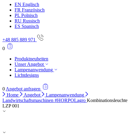
EN
Englisch
FR
Französisch
PL
Polnisch
RU
Russisch
ES
Spanisch
+48 885 889 971
0
Produktneuheiten
Unser Angebot
Lampenanwendung
Lichtdesigns
0
Angebot anfragen
Home
Angebot
Lampenanwendung
Landwirtschaftsmaschinen #HORPOLagro
Kombinationsleuchte
LZP 001