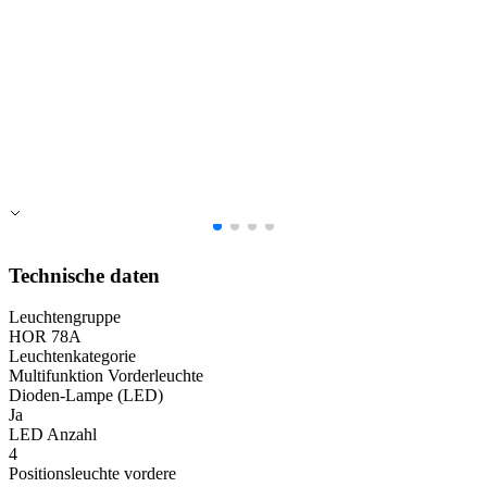
Alle ablehnen
Meine Einstellungen speichern
Alle akzeptieren
Technische daten
Leuchtengruppe
HOR 78A
Leuchtenkategorie
Multifunktion Vorderleuchte
Dioden-Lampe (LED)
Ja
LED Anzahl
4
Positionsleuchte vordere