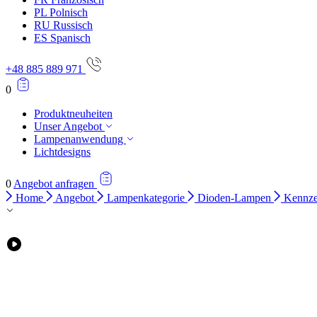
PL
Polnisch
RU
Russisch
ES
Spanisch
+48 885 889 971
0
Produktneuheiten
Unser Angebot
Lampenanwendung
Lichtdesigns
0
Angebot anfragen
Home
Angebot
Lampenkategorie
Dioden-Lampen
Kennze