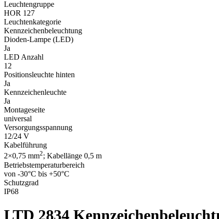
Leuchtengruppe
HOR 127
Leuchtenkategorie
Kennzeichenbeleuchtung
Dioden-Lampe (LED)
Ja
LED Anzahl
12
Positionsleuchte hinten
Ja
Kennzeichenleuchte
Ja
Montageseite
universal
Versorgungsspannung
12/24 V
Kabelführung
2
2×0,75 mm
; Kabellänge 0,5 m
Betriebstemperaturbereich
von -30°C bis +50°C
Schutzgrad
IP68
LTD 2834
Kennzeichenbeleuchtu