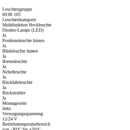
Leuchtengruppe
HOR 105
Leuchtenkategorie
Multifunktion Heckleuchte
Dioden-Lampe (LED)
Ja
Positionsleuchte hinten
Ja
Blinkleuchte hinten
Ja
Bremsleuchte
Ja
Nebelleuchte
Ja
Rückfahrleuchte
Ja
Rückstrahler
Ja
Montageseite
links
Versorgungsspannung
12/24 V
Betriebstemperaturbereich
von -30°C bis +50°C