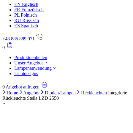
EN
Englisch
FR
Französisch
PL
Polnisch
RU
Russisch
ES
Spanisch
+48 885 889 971
0
Produktneuheiten
Unser Angebot
Lampenanwendung
Lichtdesigns
0
Angebot anfragen
Home
Angebot
Dioden-Lampen
Heckleuchten
Integrierte
Rückleuchte Stella LZD 2550