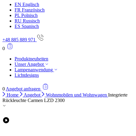
EN
Englisch
FR
Französisch
PL
Polnisch
RU
Russisch
ES
Spanisch
+48 885 889 971
0
Produktneuheiten
Unser Angebot
Lampenanwendung
Lichtdesigns
0
Angebot anfragen
Home
Angebot
Wohnmobilen und Wohnwagen
Integrierte
Rückleuchte Carmen LZD 2300