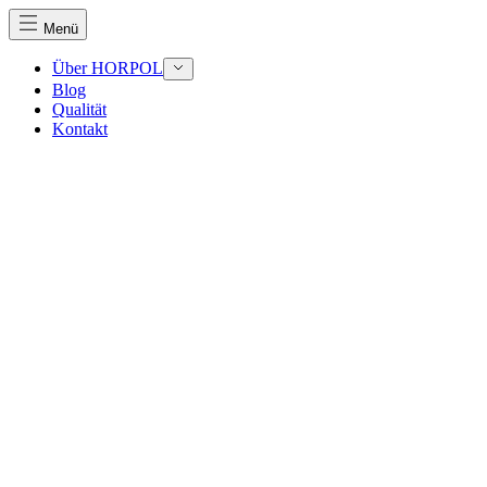
Menü
Über HORPOL
Blog
Qualität
Wir verwenden Cookies, um Inhalte und Anzeigen zu perso
Kontakt
Traffic zu analysieren. Außerdem geben wir Informationen
Werbung und Analysen weiter. Diese Partner können diese 
haben oder die sie im Rahmen Ihrer Nutzung der Dienste 
Notwendig
Notwendige Cookies sind erforderlich, um die grundlegend
eines sicheren Log-ins oder das Anpassen Ihrer Zustimmun
Präferenzen
Präferenz-Cookies ermöglichen es einer Website, Informati
funktioniert, wie zum Beispiel Ihre bevorzugte Sprache ode
Statistik