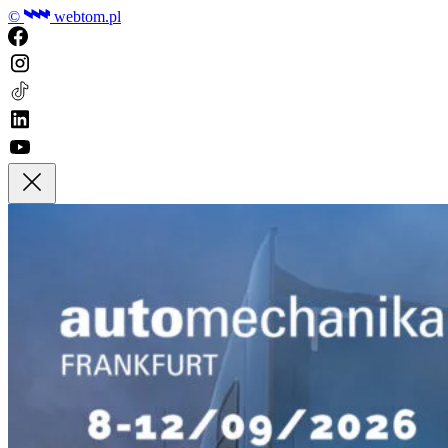
©
webtom.pl