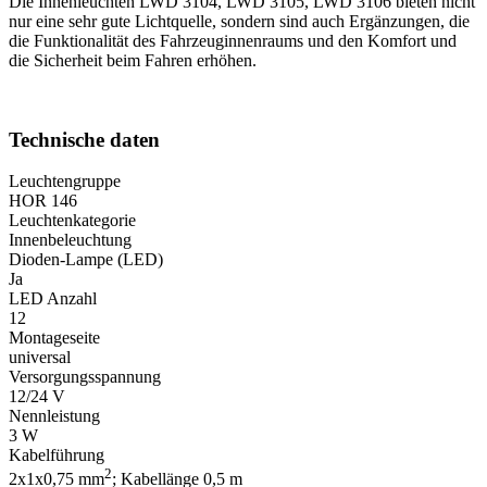
Die Innenleuchten LWD 3104, LWD 3105, LWD 3106 bieten nicht
nur eine sehr gute Lichtquelle, sondern sind auch Ergänzungen, die
die Funktionalität des Fahrzeuginnenraums und den Komfort und
die Sicherheit beim Fahren erhöhen.
Technische daten
Leuchtengruppe
HOR 146
Leuchtenkategorie
Innenbeleuchtung
Dioden-Lampe (LED)
Ja
LED Anzahl
12
Montageseite
universal
Versorgungsspannung
12/24 V
Nennleistung
3 W
Kabelführung
2
2x1x0,75 mm
; Kabellänge 0,5 m