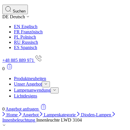
Statistik-Cookies helfen Website-Betreibern zu verstehen,
Informationen sammeln und melden.
Suchen
DE
Deutsch
Marketing
EN
Englisch
Marketing-Cookies werden verwendet, um Benutzer über Web
FR
Französisch
einzelnen Benutzer relevant und ansprechend sind und somi
PL
Polnisch
RU
Russisch
ES
Spanisch
Nicht kategorisiert.
+48 885 889 971
Andere nicht kategorisierte Cookies sind solche, die anal
0
Produktneuheiten
Unser Angebot
Lampenanwendung
Lichtdesigns
0
Angebot anfragen
Home
Angebot
Lampenkategorie
Dioden-Lampen
Innenbeleuchtung
Innenleuchte LWD 3104