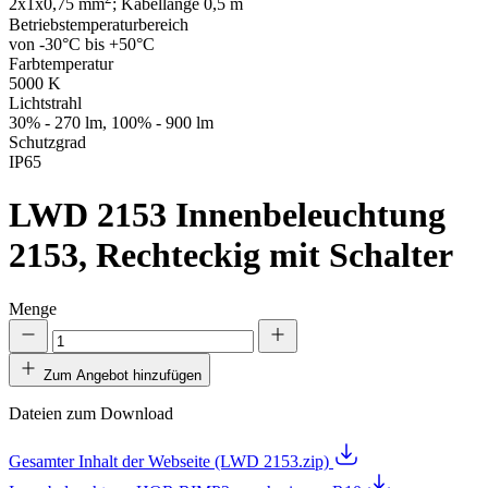
2x1x0,75 mm
; Kabellänge 0,5 m
Betriebstemperaturbereich
von -30°C bis +50°C
Farbtemperatur
5000 K
Lichtstrahl
30% - 270 lm, 100% - 900 lm
Schutzgrad
IP65
LWD 2153
Innenbeleuchtung
2153, Rechteckig mit Schalter
Menge
Zum Angebot hinzufügen
Dateien zum Download
Gesamter Inhalt der Webseite (LWD 2153.zip)