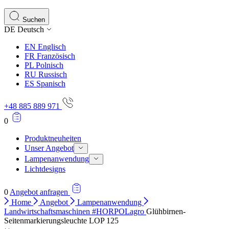
Statistik-Cookies helfen Website-Betreibern zu verstehen,
Informationen sammeln und melden.
Suchen
DE
Deutsch
Marketing
EN
Englisch
Marketing-Cookies werden verwendet, um Benutzer über Web
FR
Französisch
einzelnen Benutzer relevant und ansprechend sind und somi
PL
Polnisch
RU
Russisch
ES
Spanisch
Nicht kategorisiert.
+48 885 889 971
Andere nicht kategorisierte Cookies sind solche, die anal
0
Produktneuheiten
Unser Angebot
Lampenanwendung
Lichtdesigns
0
Angebot anfragen
Home
Angebot
Lampenanwendung
Landwirtschaftsmaschinen #HORPOLagro
Glühbirnen-
Seitenmarkierungsleuchte LOP 125