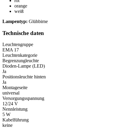
rot
orange
weiß
Lampentyp:
Glühbirne
Technische daten
Leuchtengruppe
EMA 17
Leuchtenkategorie
Begrenzungleuchte
Dioden-Lampe (LED)
Ja
Positionsleuchte hinten
Ja
Montageseite
universal
Versorgungsspannung
12/24 V
Nennleistung
5 W
Kabelführung
keine