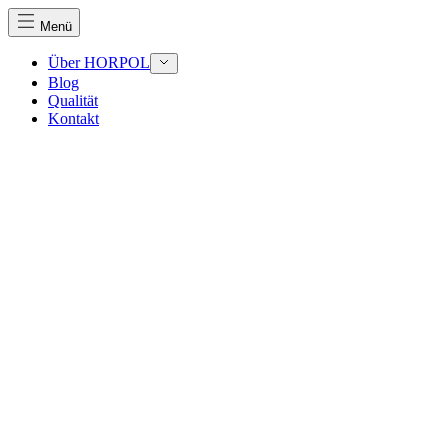
Menü
Über HORPOL
Blog
Qualität
Wir verwenden Cookies, um Inhalte und Anzeigen zu perso
Kontakt
Traffic zu analysieren. Außerdem geben wir Informationen
Werbung und Analysen weiter. Diese Partner können diese 
haben oder die sie im Rahmen Ihrer Nutzung der Dienste 
Notwendig
Notwendige Cookies sind erforderlich, um die grundlegend
eines sicheren Log-ins oder das Anpassen Ihrer Zustimmun
Präferenzen
Präferenz-Cookies ermöglichen es einer Website, Informati
funktioniert, wie zum Beispiel Ihre bevorzugte Sprache ode
Statistik