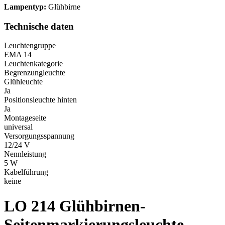
Lampentyp:
Glühbirne
Technische daten
Leuchtengruppe
EMA 14
Leuchtenkategorie
Begrenzungleuchte
Glühleuchte
Ja
Positionsleuchte hinten
Ja
Montageseite
universal
Versorgungsspannung
12/24 V
Nennleistung
5 W
Kabelführung
keine
LO 214
Glühbirnen-
Seitenmarkierungsleuchte