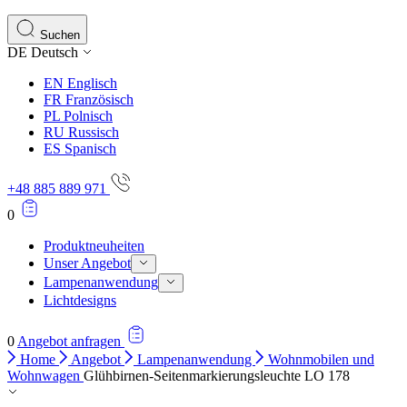
Statistik-Cookies helfen Website-Betreibern zu verstehen,
Informationen sammeln und melden.
Suchen
DE
Deutsch
Marketing
EN
Englisch
Marketing-Cookies werden verwendet, um Benutzer über Web
FR
Französisch
einzelnen Benutzer relevant und ansprechend sind und somi
PL
Polnisch
RU
Russisch
ES
Spanisch
Nicht kategorisiert.
+48 885 889 971
Andere nicht kategorisierte Cookies sind solche, die anal
0
Produktneuheiten
Unser Angebot
Lampenanwendung
Lichtdesigns
0
Angebot anfragen
Home
Angebot
Lampenanwendung
Wohnmobilen und
Wohnwagen
Glühbirnen-Seitenmarkierungsleuchte LO 178