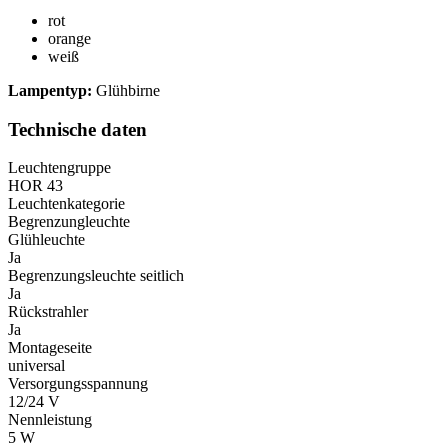
rot
orange
weiß
Lampentyp:
Glühbirne
Technische daten
Leuchtengruppe
HOR 43
Leuchtenkategorie
Begrenzungleuchte
Glühleuchte
Ja
Begrenzungsleuchte seitlich
Ja
Rückstrahler
Ja
Montageseite
universal
Versorgungsspannung
12/24 V
Nennleistung
5 W