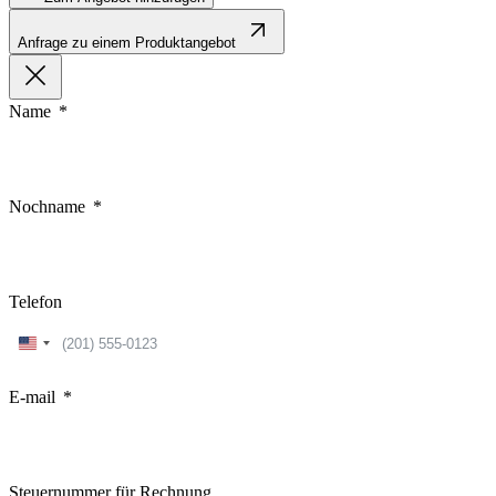
Anfrage zu einem Produktangebot
Name
Nochname
Telefon
United
States
+1
E-mail
Steuernummer für Rechnung