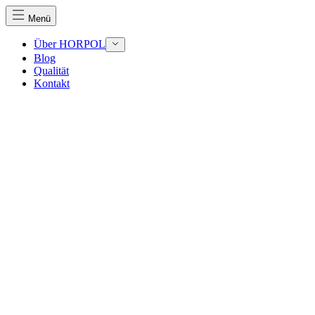
Menü
Über HORPOL
Blog
Qualität
Wir verwenden Cookies, um Inhalte und Anzeigen zu perso
Kontakt
Traffic zu analysieren. Außerdem geben wir Informationen
Werbung und Analysen weiter. Diese Partner können diese 
haben oder die sie im Rahmen Ihrer Nutzung der Dienste 
Notwendig
Notwendige Cookies sind erforderlich, um die grundlegend
eines sicheren Log-ins oder das Anpassen Ihrer Zustimmun
Präferenzen
Präferenz-Cookies ermöglichen es einer Website, Informati
funktioniert, wie zum Beispiel Ihre bevorzugte Sprache ode
Statistik