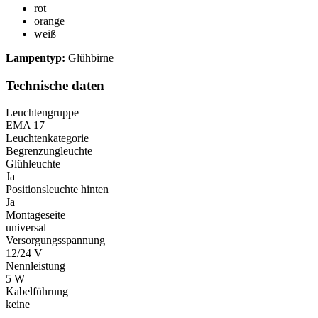
rot
orange
weiß
Lampentyp:
Glühbirne
Technische daten
Leuchtengruppe
EMA 17
Leuchtenkategorie
Begrenzungleuchte
Glühleuchte
Ja
Positionsleuchte hinten
Ja
Montageseite
universal
Versorgungsspannung
12/24 V
Nennleistung
5 W
Kabelführung
keine