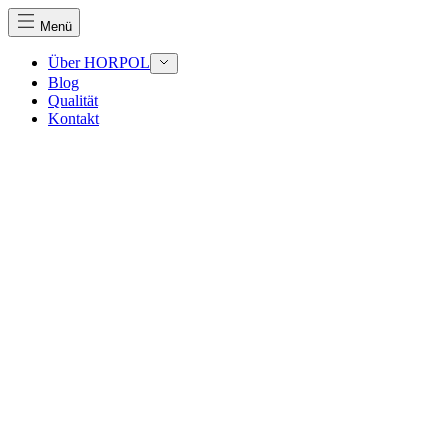
Menü
Über HORPOL
Blog
Qualität
Wir verwenden Cookies, um Inhalte und Anzeigen zu perso
Kontakt
Traffic zu analysieren. Außerdem geben wir Informationen
Werbung und Analysen weiter. Diese Partner können diese 
haben oder die sie im Rahmen Ihrer Nutzung der Dienste 
Notwendig
Notwendige Cookies sind erforderlich, um die grundlegend
eines sicheren Log-ins oder das Anpassen Ihrer Zustimmun
Präferenzen
Präferenz-Cookies ermöglichen es einer Website, Informati
funktioniert, wie zum Beispiel Ihre bevorzugte Sprache ode
Statistik