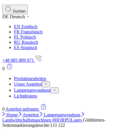
Statistik-Cookies helfen Website-Betreibern zu verstehen,
Informationen sammeln und melden.
Suchen
DE
Deutsch
Marketing
EN
Englisch
Marketing-Cookies werden verwendet, um Benutzer über Web
FR
Französisch
einzelnen Benutzer relevant und ansprechend sind und somi
PL
Polnisch
RU
Russisch
ES
Spanisch
Nicht kategorisiert.
+48 885 889 971
Andere nicht kategorisierte Cookies sind solche, die anal
0
Produktneuheiten
Unser Angebot
Lampenanwendung
Lichtdesigns
0
Angebot anfragen
Home
Angebot
Lampenanwendung
Landwirtschaftsmaschinen #HORPOLagro
Glühbirnen-
Seitenmarkierungsleuchte LO 122