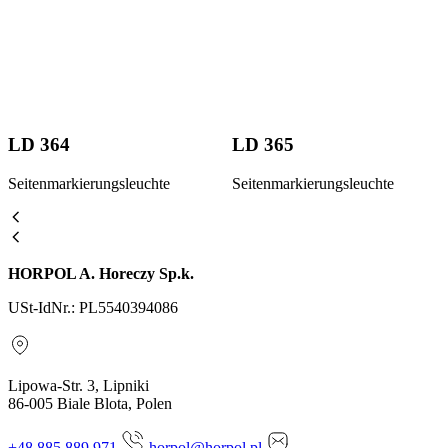
LD 364
LD 365
Seitenmarkierungsleuchte
Seitenmarkierungsleuchte
HORPOL A. Horeczy Sp.k.
USt-IdNr.: PL5540394086
Lipowa-Str. 3, Lipniki
86-005 Biale Blota, Polen
+48 885 889 971
horpol@horpol.pl