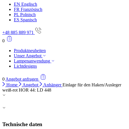
EN
Englisch
FR
Französisch
PL
Polnisch
ES
Spanisch
+48 885 889 971
0
Produktneuheiten
Unser Angebot
Lampenanwendung
Lichtdesigns
0
Angebot anfragen
Home
Angebot
Anhänger
Einlage für den Haken/Ausleger
weiß-rot HOR 44: LD 448
Technische daten