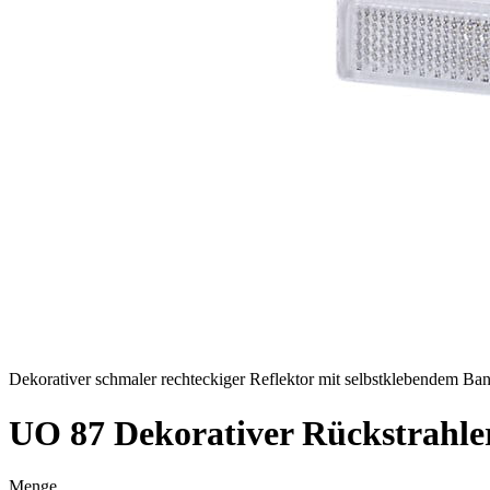
Notwendig
Notwendige Cookies sind erford
eines sicheren Log-ins oder d
Präferenzen
Präferenz-Cookies ermöglichen 
funktioniert, wie zum Beispiel
Statistik
Statistik-Cookies helfen Websi
Informationen sammeln und m
Marketing
Dekorativer schmaler rechteckiger Reflektor mit selbstklebendem B
Marketing-Cookies werden verw
einzelnen Benutzer relevant un
UO 87
Dekorativer Rückstrahle
Nicht kategorisiert.
Menge