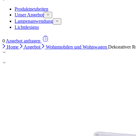
Produktneuheiten
Unser Angebot
Lampenanwendung
Lichtdesigns
0
Angebot anfragen
Home
Angebot
Wohnmobilen und Wohnwagen
Dekorativer R
Wir verwenden Cookies, um Inh
Traffic zu analysieren. Außer
Werbung und Analysen weiter. 
haben oder die sie im Rahmen 