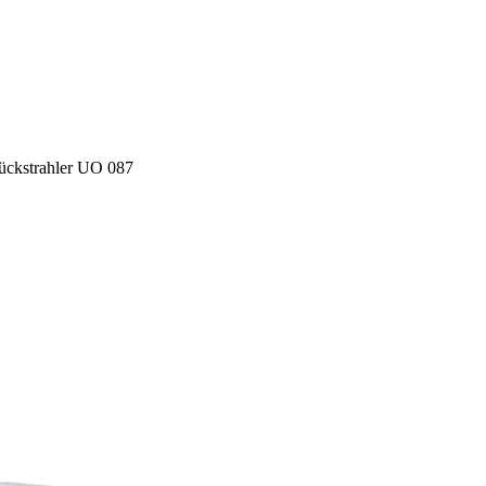
ückstrahler UO 087
alte und Anzeigen zu personalisieren, um Funktionen für soziale Medien anb
dem geben wir Informationen über Ihre Verwendung unserer Website an unsere P
Diese Partner können diese Informationen mit weiteren Daten zusammenführen, 
Ihrer Nutzung der Dienste gesammelt haben.