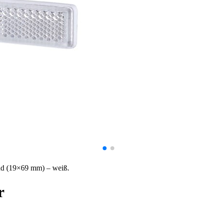
erlich, um die grundlegenden Funktionen dieser Website zu ermöglichen, wie z
as Anpassen Ihrer Zustimmungseinstellungen. Diese Cookies speichern keine pe
es einer Website, Informationen zu speichern, die die Art und Weise ändern, w
 Ihre bevorzugte Sprache oder die Region, in der Sie sich befinden.
te-Betreibern zu verstehen, wie sich verschiedene Benutzer auf der Website ve
elden.
and (19×69 mm) – weiß.
endet, um Benutzer über Websites hinweg zu verfolgen. Das Ziel ist es, Anzei
d ansprechend sind und somit wertvoller für Herausgeber und Werbetreibende Dr
r