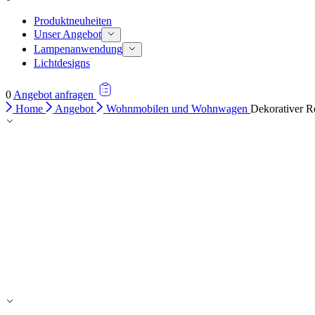
Produktneuheiten
Unser Angebot
Lampenanwendung
Lichtdesigns
0
Angebot anfragen
Home
Angebot
Wohnmobilen und Wohnwagen
Dekorativer R
Wir verwenden Cookies, um Inh
Traffic zu analysieren. Außer
Werbung und Analysen weiter. 
haben oder die sie im Rahmen 