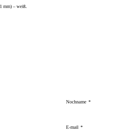
21 mm) – weiß.
okies sind solche, die analysiert werden und noch keiner Kategorie zugeordnet
Meine Einstellungen speichern
Nochname
E-mail