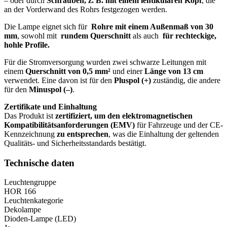
– oder durch
Schrauben, z. B. mit einem lentikulären Kopf
, die
an der Vorderwand des Rohrs festgezogen werden.
Die Lampe eignet sich für
Rohre mit einem Außenmaß von 30
mm
, sowohl mit
rundem Querschnitt
als auch
für rechteckige,
hohle Profile.
Für die Stromversorgung wurden zwei schwarze Leitungen mit
einem
Querschnitt von 0,5 mm²
und einer
Länge von 13 cm
verwendet. Eine davon ist für den
Pluspol (+)
zuständig, die andere
für den
Minuspol (–)
.
Zertifikate und Einhaltung
Das Produkt ist
zertifiziert, um den elektromagnetischen
Kompatibilitätsanforderungen (EMV)
für Fahrzeuge und der CE-
Kennzeichnung
zu entsprechen
, was die Einhaltung der geltenden
Qualitäts- und Sicherheitsstandards bestätigt.
Technische daten
Leuchtengruppe
HOR 166
Leuchtenkategorie
Dekolampe
Dioden-Lampe (LED)