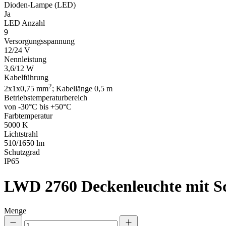
Dioden-Lampe (LED)
Ja
LED Anzahl
9
Versorgungsspannung
12/24 V
Nennleistung
3,6/12 W
Kabelführung
2
2x1x0,75 mm
; Kabellänge 0,5 m
Betriebstemperaturbereich
von -30°C bis +50°C
Farbtemperatur
5000 K
Lichtstrahl
510/1650 lm
Schutzgrad
IP65
LWD 2760
Deckenleuchte mit S
Menge