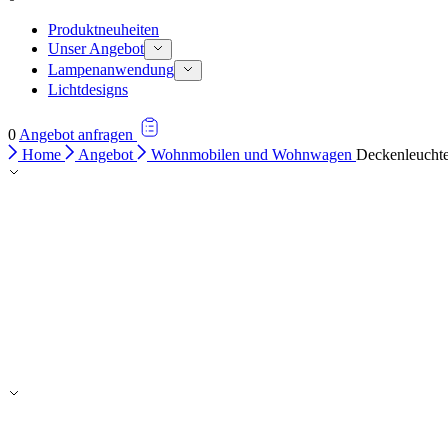
Produktneuheiten
Unser Angebot
Lampenanwendung
Lichtdesigns
0
Angebot anfragen
Home
Angebot
Wohnmobilen und Wohnwagen
Deckenleucht