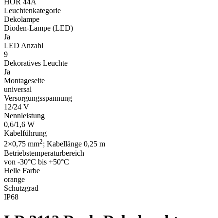
HOR 44A
Leuchtenkategorie
Dekolampe
Dioden-Lampe (LED)
Ja
LED Anzahl
9
Dekoratives Leuchte
Ja
Montageseite
universal
Versorgungsspannung
12/24 V
Nennleistung
0,6/1,6 W
Kabelführung
2
2×0,75 mm
; Kabellänge 0,25 m
Betriebstemperaturbereich
von -30°C bis +50°C
Helle Farbe
orange
Schutzgrad
IP68