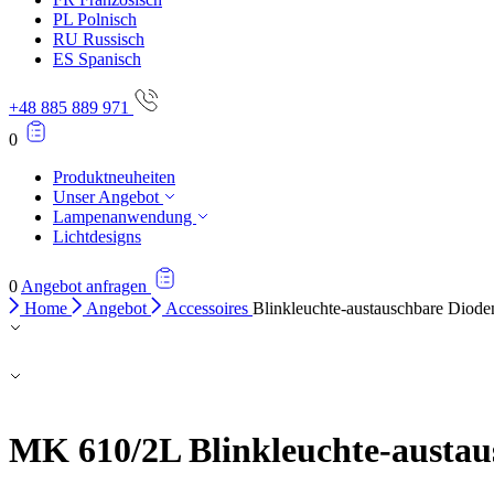
PL
Polnisch
RU
Russisch
ES
Spanisch
+48 885 889 971
0
Produktneuheiten
Unser Angebot
Lampenanwendung
Lichtdesigns
0
Angebot anfragen
Home
Angebot
Accessoires
Blinkleuchte-austauschbare Dio
MK 610/2L
Blinkleuchte-austa