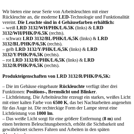
Wir bieten eine neue Serie von Arbeitsleuchten mit einer
Rückleuchte an, die moderne
LED
-Technologie und Funktionalität
vereint.
Die Leuchte sind in 4 Gehäusefarben erhältlich:
– weiß
LRD 3132/WH/PHK/L/6.5K
(links) &
LRD
3132/WH/PHK/P/6.5K
(rechts).
– schwarz
LRD 3132/BL/PHK/L/6,5K
(links) &
LRD
3132/BL/PHK/P/6,5K
(rechts).
– gelb
LRD 3132/Y/PHK/L/6,5K
(links) &
LRD
3132/Y/PHK/P/6,5K
(rechts).
– rot
LRD 3132/R/PHK/L/6,5K
(links) &
LRD
3132/R/PHK/P/6,5K
(rechts).
Produkteigenschaften von LRD 3132/R/PHK/P/6,5K:
– Die im Gehäuse eingebaute
Rückleuchte
verfügt über drei
Funktionen:
Positions-, Bremslicht und Blinker
.
– Lichtleistung. Die Arbeitsleuchte erzeugt ein starkes, weißes Licht
mit einer kalten Farbe von
6500 K
, das bei Nachtarbeiten angenehm
für das Auge ist. Die rechteckige Form der Lampe streut eine
Lichtleistung von
1000 lm
.
– Das weiße Licht sorgt für eine größere Entfernung (
8 m
) und
einen breiteren Beleuchtungsbereich, erhöht die Sichtbarkeit und
gewährleistet sicheres Fahren und Arbeiten in den späten