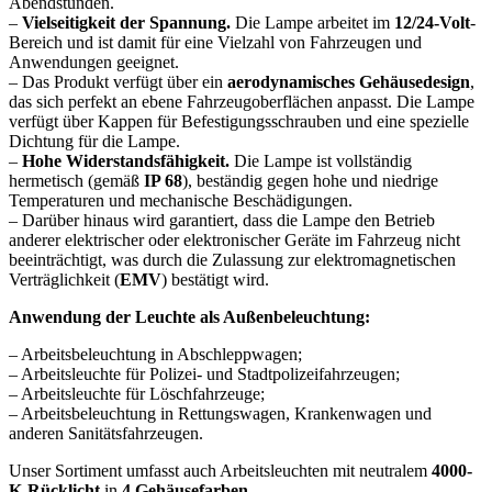
Abendstunden.
–
Vielseitigkeit der Spannung.
Die Lampe arbeitet im
12/24-Volt
-
Bereich und ist damit für eine Vielzahl von Fahrzeugen und
Anwendungen geeignet.
– Das Produkt verfügt über ein
aerodynamisches Gehäusedesign
,
das sich perfekt an ebene Fahrzeugoberflächen anpasst. Die Lampe
verfügt über Kappen für Befestigungsschrauben und eine spezielle
Dichtung für die Lampe.
–
Hohe Widerstandsfähigkeit.
Die Lampe ist vollständig
hermetisch (gemäß
IP 68
), beständig gegen hohe und niedrige
Temperaturen und mechanische Beschädigungen.
– Darüber hinaus wird garantiert, dass die Lampe den Betrieb
anderer elektrischer oder elektronischer Geräte im Fahrzeug nicht
beeinträchtigt, was durch die Zulassung zur elektromagnetischen
Verträglichkeit (
EMV
) bestätigt wird.
Anwendung der Leuchte als Außenbeleuchtung:
– Arbeitsbeleuchtung in Abschleppwagen;
– Arbeitsleuchte für Polizei- und Stadtpolizeifahrzeugen;
– Arbeitsleuchte für Löschfahrzeuge;
– Arbeitsbeleuchtung in Rettungswagen, Krankenwagen und
anderen Sanitätsfahrzeugen.
Unser Sortiment umfasst auch Arbeitsleuchten mit neutralem
4000-
K-Rücklicht
in
4 Gehäusefarben
.