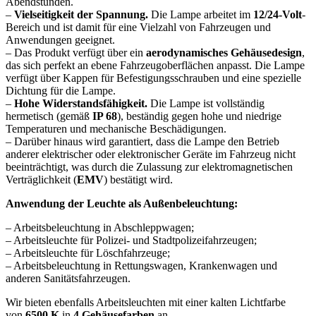
Abendstunden.
–
Vielseitigkeit der Spannung.
Die Lampe arbeitet im
12/24-Volt
-
Bereich und ist damit für eine Vielzahl von Fahrzeugen und
Anwendungen geeignet.
– Das Produkt verfügt über ein
aerodynamisches Gehäusedesign
,
das sich perfekt an ebene Fahrzeugoberflächen anpasst. Die Lampe
verfügt über Kappen für Befestigungsschrauben und eine spezielle
Dichtung für die Lampe.
–
Hohe Widerstandsfähigkeit.
Die Lampe ist vollständig
hermetisch (gemäß
IP 68
), beständig gegen hohe und niedrige
Temperaturen und mechanische Beschädigungen.
– Darüber hinaus wird garantiert, dass die Lampe den Betrieb
anderer elektrischer oder elektronischer Geräte im Fahrzeug nicht
beeinträchtigt, was durch die Zulassung zur elektromagnetischen
Verträglichkeit (
EMV
) bestätigt wird.
Anwendung der Leuchte als Außenbeleuchtung:
– Arbeitsbeleuchtung in Abschleppwagen;
– Arbeitsleuchte für Polizei- und Stadtpolizeifahrzeugen;
– Arbeitsleuchte für Löschfahrzeuge;
– Arbeitsbeleuchtung in Rettungswagen, Krankenwagen und
anderen Sanitätsfahrzeugen.
Wir bieten ebenfalls Arbeitsleuchten mit einer kalten Lichtfarbe
von
6500 K
in
4 Gehäusefarben
an.