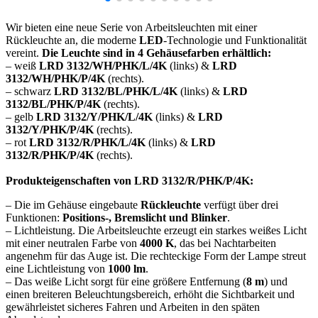
Wir bieten eine neue Serie von Arbeitsleuchten mit einer
Rückleuchte an, die moderne
LED
-Technologie und Funktionalität
vereint.
Die Leuchte sind in 4 Gehäusefarben erhältlich:
– weiß
LRD 3132/WH/PHK/L/4K
(links) &
LRD
3132/WH/PHK/P/4K
(rechts).
– schwarz
LRD 3132/BL/PHK/L/4K
(links) &
LRD
3132/BL/PHK/P/4K
(rechts).
– gelb
LRD 3132/Y/PHK/L/4K
(links) &
LRD
3132/Y/PHK/P/4K
(rechts).
– rot
LRD 3132/R/PHK/L/4K
(links) &
LRD
3132/R/PHK/P/4K
(rechts).
Produkteigenschaften von LRD 3132/R/PHK/P/4K:
– Die im Gehäuse eingebaute
Rückleuchte
verfügt über drei
Funktionen:
Positions-, Bremslicht und Blinker
.
– Lichtleistung. Die Arbeitsleuchte erzeugt ein starkes weißes Licht
mit einer neutralen Farbe von
4000 K
, das bei Nachtarbeiten
angenehm für das Auge ist. Die rechteckige Form der Lampe streut
eine Lichtleistung von
1000 lm
.
– Das weiße Licht sorgt für eine größere Entfernung (
8 m
) und
einen breiteren Beleuchtungsbereich, erhöht die Sichtbarkeit und
gewährleistet sicheres Fahren und Arbeiten in den späten