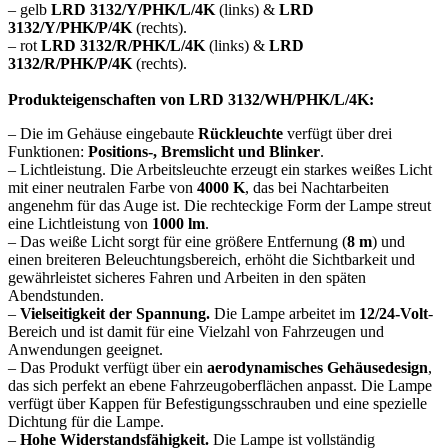
– gelb
LRD 3132/Y/PHK/L/4K
(links) &
LRD
3132/Y/PHK/P/4K
(rechts).
– rot
LRD 3132/R/PHK/L/4K
(links) &
LRD
3132/R/PHK/P/4K
(rechts).
Produkteigenschaften von LRD 3132/WH/PHK/L/4K:
– Die im Gehäuse eingebaute
Rückleuchte
verfügt über drei
Funktionen:
Positions-, Bremslicht und Blinker
.
– Lichtleistung. Die Arbeitsleuchte erzeugt ein starkes weißes Licht
mit einer neutralen Farbe von
4000 K
, das bei Nachtarbeiten
angenehm für das Auge ist. Die rechteckige Form der Lampe streut
eine Lichtleistung von
1000 lm
.
– Das weiße Licht sorgt für eine größere Entfernung (
8 m
) und
einen breiteren Beleuchtungsbereich, erhöht die Sichtbarkeit und
gewährleistet sicheres Fahren und Arbeiten in den späten
Abendstunden.
–
Vielseitigkeit der Spannung.
Die Lampe arbeitet im
12/24-Volt
-
Bereich und ist damit für eine Vielzahl von Fahrzeugen und
Anwendungen geeignet.
– Das Produkt verfügt über ein
aerodynamisches Gehäusedesign
,
das sich perfekt an ebene Fahrzeugoberflächen anpasst. Die Lampe
verfügt über Kappen für Befestigungsschrauben und eine spezielle
Dichtung für die Lampe.
–
Hohe Widerstandsfähigkeit.
Die Lampe ist vollständig