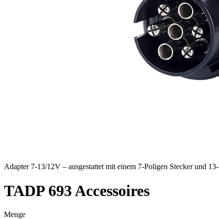
Wir verwenden Cookies, um Inh
Traffic zu analysieren. Außer
Werbung und Analysen weiter. 
haben oder die sie im Rahmen 
Notwendig
Notwendige Cookies sind erford
eines sicheren Log-ins oder d
Adapter 7-13/12V – ausgestattet mit einem 7-Poligen Stecker und 13
TADP 693
Accessoires
Präferenzen
Präferenz-Cookies ermöglichen 
funktioniert, wie zum Beispiel
Menge