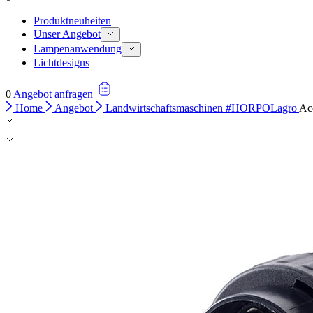
Produktneuheiten
Unser Angebot
Lampenanwendung
Lichtdesigns
0
Angebot anfragen
Home
Angebot
Landwirtschaftsmaschinen #HORPOLagro
Ac