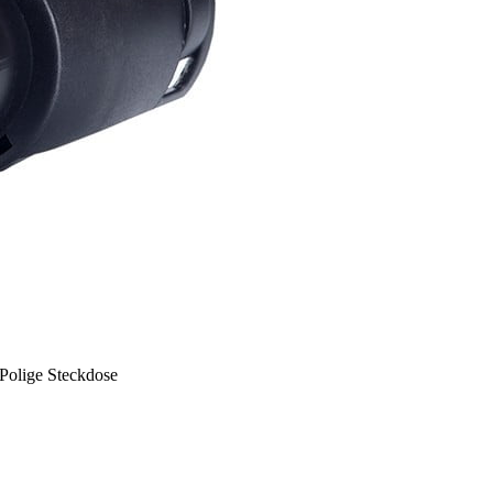
alte und Anzeigen zu personalisieren, um Funktionen für soziale Medien anb
dem geben wir Informationen über Ihre Verwendung unserer Website an unsere P
Diese Partner können diese Informationen mit weiteren Daten zusammenführen, 
Ihrer Nutzung der Dienste gesammelt haben.
erlich, um die grundlegenden Funktionen dieser Website zu ermöglichen, wie z
as Anpassen Ihrer Zustimmungseinstellungen. Diese Cookies speichern keine pe
-Polige Steckdose
es einer Website, Informationen zu speichern, die die Art und Weise ändern, w
 Ihre bevorzugte Sprache oder die Region, in der Sie sich befinden.