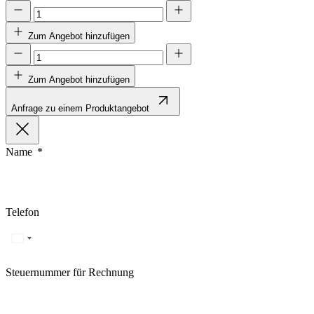
Statistik
Zum Angebot hinzufügen
Statistik-Cookies helfen Websi
Informationen sammeln und m
Zum Angebot hinzufügen
Marketing
Anfrage zu einem Produktangebot
Marketing-Cookies werden verw
einzelnen Benutzer relevant un
Name
Nicht kategorisiert.
Andere nicht kategorisierte Co
Telefon
Alle ablehnen
Steuernummer für Rechnung