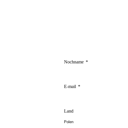
te-Betreibern zu verstehen, wie sich verschiedene Benutzer auf der Website ve
elden.
endet, um Benutzer über Websites hinweg zu verfolgen. Das Ziel ist es, Anzei
d ansprechend sind und somit wertvoller für Herausgeber und Werbetreibende Dr
Nochname
okies sind solche, die analysiert werden und noch keiner Kategorie zugeordnet
E-mail
Meine Einstellungen speichern
Land